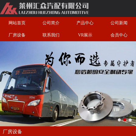
网站首页
公司简介
产品中心
公司新闻
厂房设备
联系我们
VR展示
会员中心
厂房设备