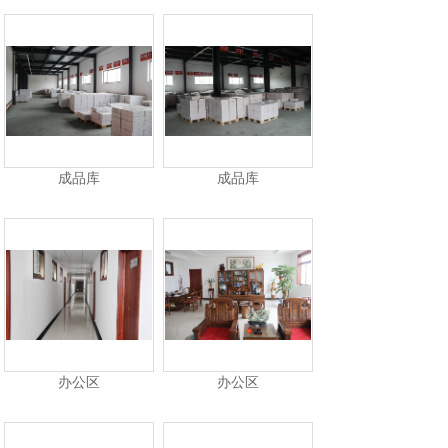
成品库
成品库
办公区
办公区